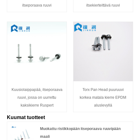
itseporaava ruuvi
itsekierteittävä ruuvi
Kuusiolaippapää, itseporaava
Torx Pan Head puuruuvi
ruuvi, jossa on uurrettu
korkea matala kierre EPDM
kaksikierre Ruspert
aluslevyllä
Kuumat tuotteet
Muokattu ristikkopään itseporaava ruuvipään
maali