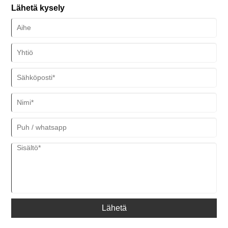
seikoissa tehdäksesi paremman valinnan.
Lähetä kysely
Lähetä