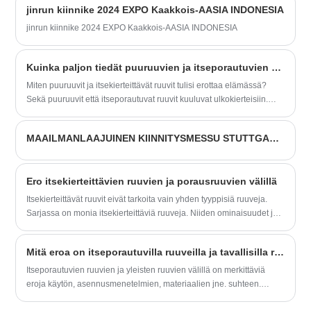
jinrun kiinnike 2024 EXPO Kaakkois-AASIA INDONESIA
jinrun kiinnike 2024 EXPO Kaakkois-AASIA INDONESIA
Kuinka paljon tiedät puuruuvien ja itseporautuvien ruuvien eroista?
Miten puuruuvit ja itsekierteittävät ruuvit tulisi erottaa elämässä?
Sekä puuruuvit että itseporautuvat ruuvit kuuluvat ulkokierteisiin.
Joten missä ovat erot niiden välillä?
MAAILMANLAAJUINEN KIINNITYSMESSU STUTTGARTISSA SAKSASSA
Ero itsekierteittävien ruuvien ja porausruuvien välillä
Itsekierteittävät ruuvit eivät tarkoita vain yhden tyyppisiä ruuveja.
Sarjassa on monia itsekierteittäviä ruuveja. Niiden ominaisuudet ja
sovellukset ovat erilaisia.
Mitä eroa on itseporautuvilla ruuveilla ja tavallisilla ruuveilla?
Itseporautuvien ruuvien ja yleisten ruuvien välillä on merkittäviä
eroja käytön, asennusmenetelmien, materiaalien jne. suhteen.
Ennen kuin valitset ruuveja, voit ensin ymmärtää erot seuraavissa