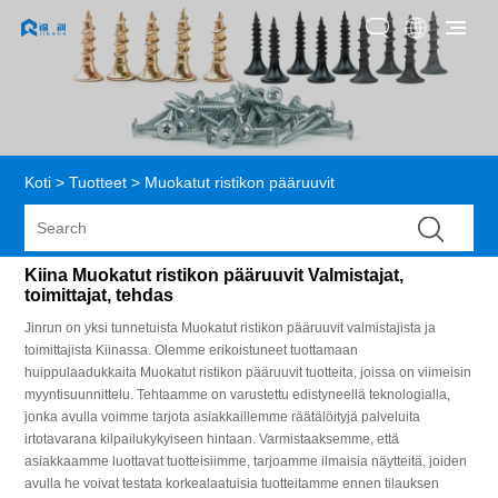
Koti
>
Tuotteet
>
Muokatut ristikon pääruuvit
Kiina Muokatut ristikon pääruuvit Valmistajat,
toimittajat, tehdas
Jinrun on yksi tunnetuista Muokatut ristikon pääruuvit valmistajista ja
toimittajista Kiinassa. Olemme erikoistuneet tuottamaan
huippulaadukkaita Muokatut ristikon pääruuvit tuotteita, joissa on viimeisin
myyntisuunnittelu. Tehtaamme on varustettu edistyneellä teknologialla,
jonka avulla voimme tarjota asiakkaillemme räätälöityjä palveluita
irtotavarana kilpailukykyiseen hintaan. Varmistaaksemme, että
asiakkaamme luottavat tuotteisiimme, tarjoamme ilmaisia ​​näytteitä, joiden
avulla he voivat testata korkealaatuisia tuotteitamme ennen tilauksen