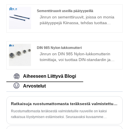
2007 on ollut yli kymmenen vuoden
historia, yhtiön kokonaispinta-ala on yli
Sementtiruuvit useilla päätyypeillä
5000 neliömetriä , jossa 100 sarjaa ruuvi
Jinrun on sementtiruuvit, joissa on monia
tuotantolaitteet, vuosituotanto yli 10000
päätyyppejä Kiinassa, tehdas tuottaa
tonnia, viennin osuus oli 60%.
pääasiassa porausruuveja,
itsekierteittäviä ruuveja, lastulevyruuveja,
ei-standardiruuveja jne., On vahva
laatutoimittaja.
DIN 985 Nylon lukkomutteri
Jinrun on DIN 985 Nylon-lukkomutterin
toimittaja, voi tuottaa DIN-standardin ja
US-standardin, tuotetiedot M6-M24, US
1/4-1 ", on korkealaatuinen
Aiheeseen Liittyvä Blogi
nailonlukkomutterin valmistaja.
Arvostelut
Ratkaisuja ruostumattomasta teräksestä valmistettujen ruuvien löystymisen estämiseen
Ruostumattomasta teräksestä valmistetuille ruuveille on kaksi
ratkaisua löystymisen estämiseksi. Seuraavaksi kuvaamme
seuraavat kaksi ratkaisua ruostumattoman teräksen standardiosien
löystymisen estämiseksi.