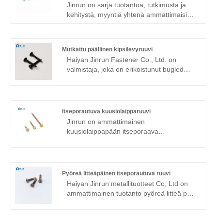
Jinrun on sarja tuotantoa, tutkimusta ja
kehitystä, myyntiä yhtenä ammattimaisista
ruuvien toimittajista, laaja valikoima
tuotteita, vientituotteita, täydellinen
varasto, tarjota sinulle alhaiset hinnat,
Mutkattu päällinen kipsilevyruuvi
korkealaatuinen muunneltu ristikkopää,
Haiyan Jinrun Fastener Co., Ltd. on
itseporaava ruuvipäämaali .
valmistaja, joka on erikoistunut bugled
pään kipsilevyruuvien tuotantoon.
Perustamisestaan ​​lähtien yritys on
keskittynyt kiinnittimien tuotantoon sekä
tutkimukseen ja kehittämiseen, ja siitä on
Itseporautuva kuusiolaipparuuvi
tullut alalla tunnettu kiinnikkeiden
Jinrun on ammattimainen
valmistaja käyttämällä edistyksellisiä
kuusiolaippapään itseporaava
laitteita ja teknologiaa korkealaatuisten
ruuvitehdas, joka edistyneillä laitteilla ja
autojen, teräsrakenteiden, lujien pulttien
ammattitaitoisella tiimillä voi tarjota
luomiseen. ja muita tuotteita.
asiakkailleen korkealaatuisia
kuusiolaipolappaisia ​​itseporautuvia
Pyöreä litteäpäinen itseporautuva ruuvi
ruuveja, on kokoelma tuotantoa,
Haiyan Jinrun metallituotteet Co, Ltd on
tutkimusta ja kehitystä, toimitusta,
ammattimainen tuotanto pyöreä litteä pää
palvelua yhtenä laadukkaasta. toimittajia.
itse poraavia ruuveja toimittajat ja
valmistajat, yritys on perustettu vuodesta