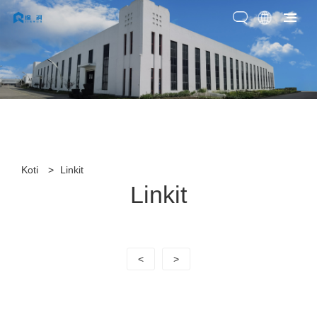
Koti
>
Linkit
Linkit
<
>