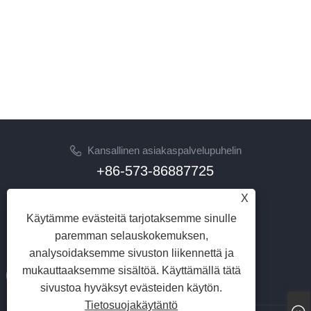
Kansallinen asiakaspalvelupuhelin
+86-573-86887725
X
Sähköposti
info@jinrunfasteners.com
Käytämme evästeitä tarjotaksemme sinulle
paremman selauskokemuksen,
SEURAA MEITÄ
analysoidaksemme sivuston liikennettä ja
mukauttaaksemme sisältöä. Käyttämällä tätä
sivustoa hyväksyt evästeiden käytön.
Tietosuojakäytäntö