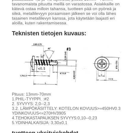
tavanomaista pituutta meillä on varastossa. Asiakkaille on
kätevä ostaa milloin tahansa, tuotteen pää on pyöreä ja
sileä, metallilevyyn poraamisen jälkeen se voi olla lähes
tasainen metallilevyn kanssa, jota käytetään laajasti eri
aloilla, kuten rakentamisessa.
Teknisten tietojen kuvaus:
Pituus: 13mm-70mm
1.PHIL-TYYPPI. :#2
2. SYVYYS: 2,0--2,3
3.2. LÄMPÖKÄSITTELY: KOTELON KOVUUS>=450HV0.3
YDINKOVUUS<=270HV3905
4.TEHOKASTAPAUKSEN SYVYYS:0,10--0,23
5.YDINHALKAISIJA: 3,30±0,1
tuotteen yksityiskohdat