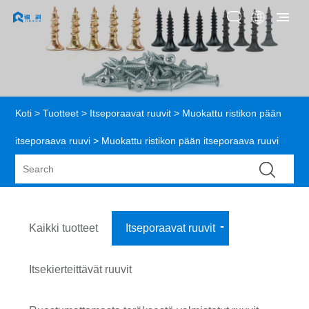
Koti
>
Tuotteet
>
Itseporaavat ruuvit
>
Muokattu ristikon pään
itseporaava ruuvi
> Muokattu ristikon pään itseporaava ruuvi
Kaikki tuotteet
Itseporaavat ruuvit
Itsekierteittävät ruuvit