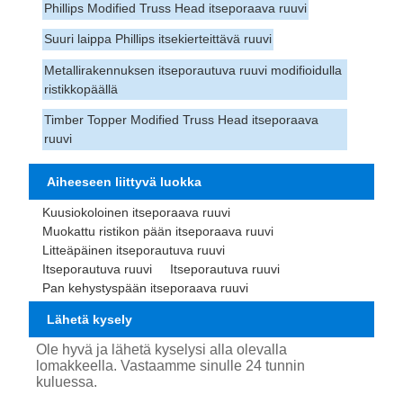
Phillips Modified Truss Head itseporaava ruuvi
Suuri laippa Phillips itsekierteittävä ruuvi
Metallirakennuksen itseporautuva ruuvi modifioidulla
ristikkopäällä
Timber Topper Modified Truss Head itseporaava
ruuvi
Aiheeseen liittyvä luokka
Kuusiokoloinen itseporaava ruuvi
Muokattu ristikon pään itseporaava ruuvi
Litteäpäinen itseporautuva ruuvi
Itseporautuva ruuvi
Itseporautuva ruuvi
Pan kehystyspään itseporaava ruuvi
Lähetä kysely
Ole hyvä ja lähetä kyselysi alla olevalla
lomakkeella. Vastaamme sinulle 24 tunnin
kuluessa.