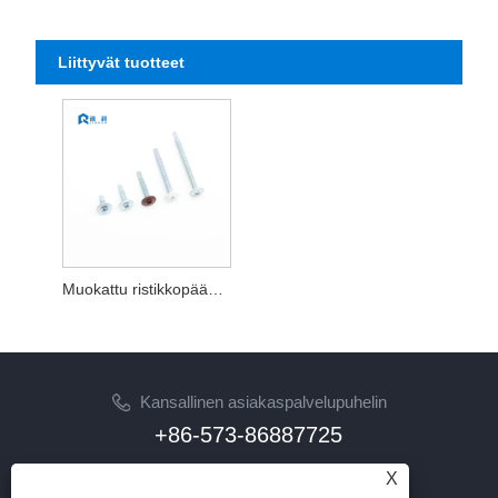
Liittyvät tuotteet
Muokattu ristikkopään itseporaava ruuvipään maali
Kansallinen asiakaspalvelupuhelin
+86-573-86887725
X
Sähköposti