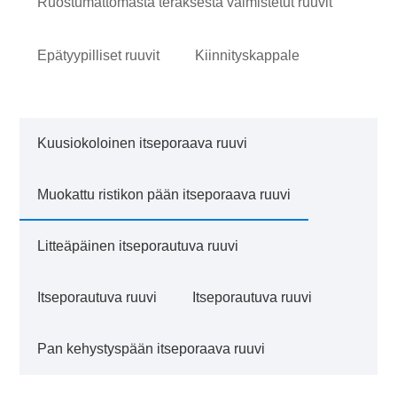
Ruostumattomasta teräksestä valmistetut ruuvit
Epätyypilliset ruuvit
Kiinnityskappale
Kuusiokoloinen itseporaava ruuvi
Muokattu ristikon pään itseporaava ruuvi
Litteäpäinen itseporautuva ruuvi
Itseporautuva ruuvi
Itseporautuva ruuvi
Pan kehystyspään itseporaava ruuvi