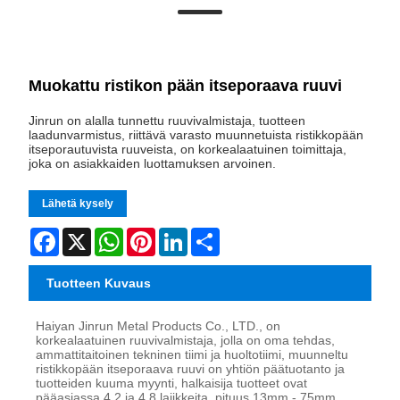
Muokattu ristikon pään itseporaava ruuvi
Jinrun on alalla tunnettu ruuvivalmistaja, tuotteen
laadunvarmistus, riittävä varasto muunnetuista ristikkopään
itseporautuvista ruuveista, on korkealaatuinen toimittaja,
joka on asiakkaiden luottamuksen arvoinen.
Lähetä kysely
Facebook
X
WhatsApp
Pinterest
LinkedIn
Share
Tuotteen Kuvaus
Haiyan Jinrun Metal Products Co., LTD., on
korkealaatuinen ruuvivalmistaja, jolla on oma tehdas,
ammattitaitoinen tekninen tiimi ja huoltotiimi, muunneltu
ristikkopään itseporaava ruuvi on yhtiön päätuotanto ja
tuotteiden kuuma myynti, halkaisija tuotteet ovat
pääasiassa 4,2 ja 4,8 lajikkeita, pituus 13mm - 75mm,